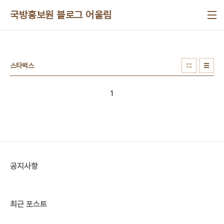
본문 바로가기
국방홍보원 블로그 어울림
스타벅스
1
공지사항
최근 포스트