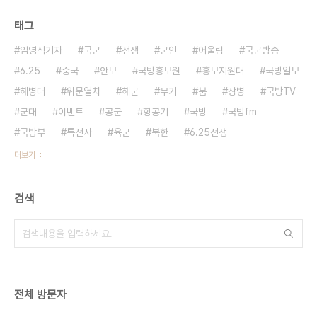
태그
임영식기자
국군
전쟁
군인
어울림
국군방송
6.25
중국
안보
국방홍보원
홍보지원대
국방일보
해병대
위문열차
해군
무기
붐
장병
국방TV
군대
이벤트
공군
항공기
국방
국방fm
국방부
특전사
육군
북한
6.25전쟁
더보기
검색
전체 방문자