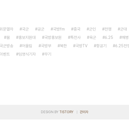
위문열차
국군
공군
국방fm
중국
군인
전쟁
군대
붐
홍보지원대
국방홍보원
특전사
육군
6.25
해병
국군방송
어울림
국방부
북한
국방TV
항공기
6.25전
이벤트
임영식기자
무기
DESIGN BY
TISTORY
관리자