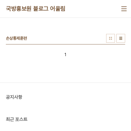
본문 바로가기
국방홍보원 블로그 어울림
손상통제훈련
1
공지사항
최근 포스트