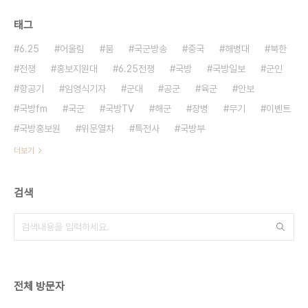
태그
6.25
어울림
붐
국군방송
중국
해병대
북한
전쟁
홍보지원대
6.25전쟁
국방
국방일보
군인
항공기
임영식기자
군대
공군
육군
안보
국방fm
국군
국방TV
해군
장병
무기
이벤트
국방홍보원
위문열차
특전사
국방부
더보기
검색
전체 방문자