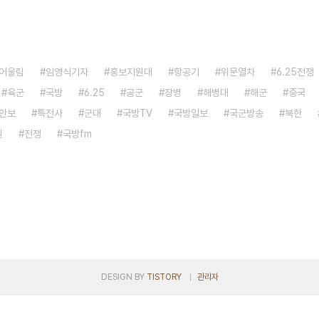
어울림
임영식기자
홍보지원대
항공기
위문열차
6.25전쟁
육군
국방
6.25
공군
장병
해병대
해군
중국
안보
특전사
군대
국방TV
국방일보
국군방송
북한
원
전쟁
국방fm
DESIGN BY
TISTORY
관리자