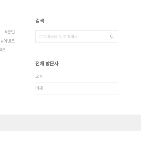
검색
군인
이벤트
붐
전체 방문자
오늘
어제