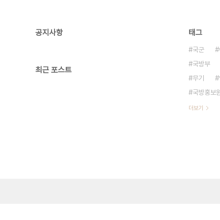
공지사항
태그
국군
국방부
최근 포스트
무기
국방홍보
더보기