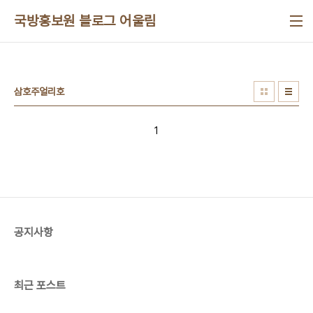
본문 바로가기
국방홍보원 블로그 어울림
삼호주얼리호
1
공지사항
최근 포스트