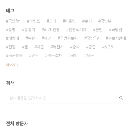
태그
국방fm
이벤트
군대
어울림
무기
국방부
장병
항공기
6.25전쟁
임영식기자
군인
국방일보
해병대
북한
해군
국방홍보원
국방TV
홍보지원대
전쟁
붐
국군
특전사
중국
공군
6.25
국군방송
안보
위문열차
국방
육군
더보기
검색
전체 방문자