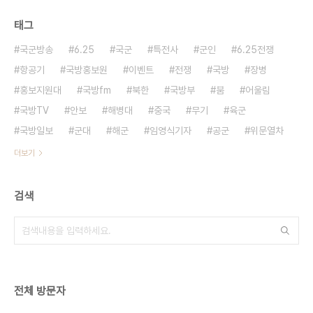
태그
국군방송
6.25
국군
특전사
군인
6.25전쟁
항공기
국방홍보원
이벤트
전쟁
국방
장병
홍보지원대
국방fm
북한
국방부
붐
어울림
국방TV
안보
해병대
중국
무기
육군
국방일보
군대
해군
임영식기자
공군
위문열차
더보기
검색
전체 방문자