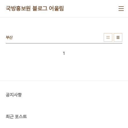
본문 바로가기
국방홍보원 블로그 어울림
부산
1
공지사항
최근 포스트