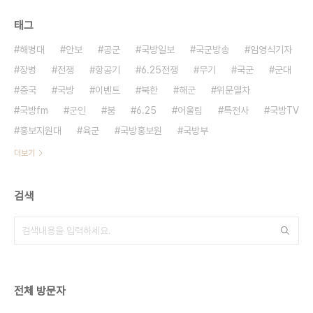
태그
해병대
안보
공군
국방일보
국군방송
임영식기자
장병
전쟁
항공기
6.25전쟁
무기
국군
군대
중국
국방
이벤트
북한
해군
위문열차
국방fm
군인
붐
6.25
어울림
특전사
국방TV
홍보지원대
육군
국방홍보원
국방부
더보기
검색
전체 방문자