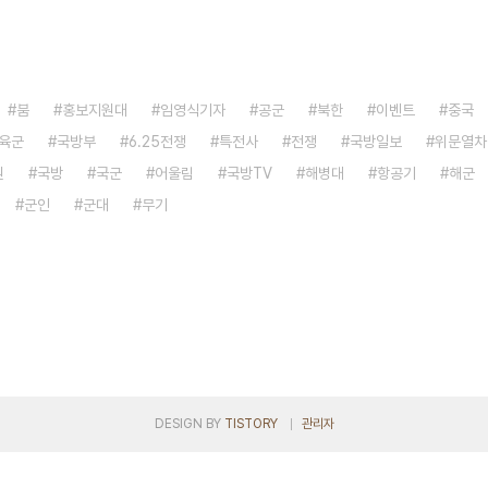
붐
홍보지원대
임영식기자
공군
북한
이벤트
중국
육군
국방부
6.25전쟁
특전사
전쟁
국방일보
위문열차
원
국방
국군
어울림
국방TV
해병대
항공기
해군
군인
군대
무기
DESIGN BY
TISTORY
관리자