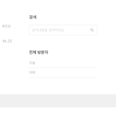
검색
안보
6.25
전체 방문자
오늘
어제