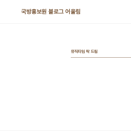
본문 바로가기
국방홍보원 블로그 어울림
뮤직타임 락 드림