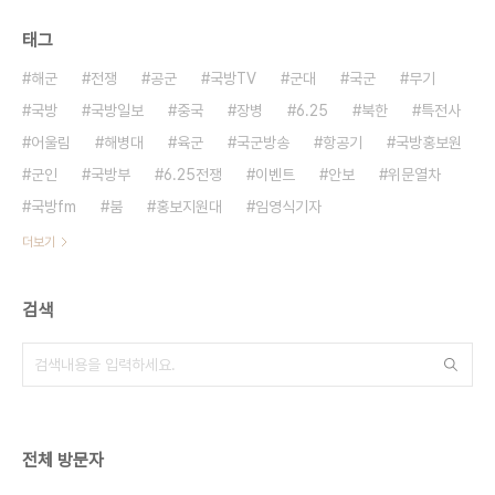
태그
해군
전쟁
공군
국방TV
군대
국군
무기
국방
국방일보
중국
장병
6.25
북한
특전사
어울림
해병대
육군
국군방송
항공기
국방홍보원
군인
국방부
6.25전쟁
이벤트
안보
위문열차
국방fm
붐
홍보지원대
임영식기자
더보기
검색
전체 방문자