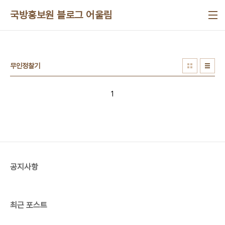
본문 바로가기
국방홍보원 블로그 어울림
무인정찰기
1
공지사항
최근 포스트