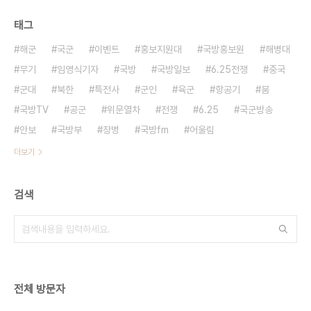
태그
해군
국군
이벤트
홍보지원대
국방홍보원
해병대
무기
임영식기자
국방
국방일보
6.25전쟁
중국
군대
북한
특전사
군인
육군
항공기
붐
국방TV
공군
위문열차
전쟁
6.25
국군방송
안보
국방부
장병
국방fm
어울림
더보기
검색
전체 방문자