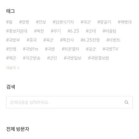
태그
붐
장병
안보
임영식기자
국군
항공기
해병대
홍보지원대
북한
무기
6.25
군대
어울림
국방부
중국
육군
특전사
6.25전쟁
이벤트
전쟁
국방fm
국방
위문열차
공군
국방TV
해군
국군방송
군인
국방일보
국방홍보원
더보기
검색
전체 방문자