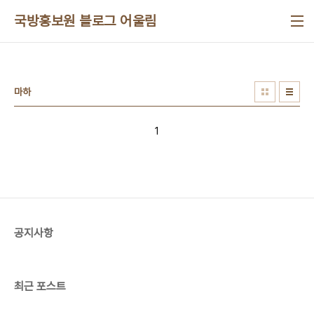
본문 바로가기
국방홍보원 블로그 어울림
마하
1
공지사항
최근 포스트