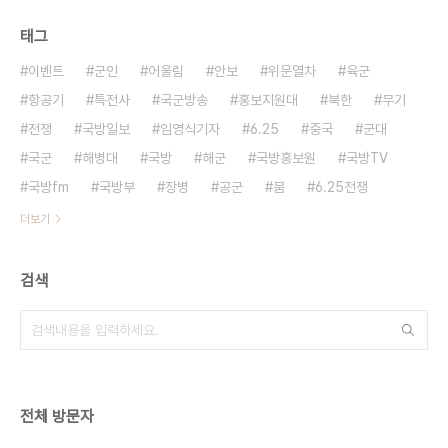
태그
이벤트
군인
어울림
안보
위문열차
육군
항공기
특전사
국군방송
홍보지원대
북한
무기
전쟁
국방일보
임영식기자
6.25
중국
군대
국군
해병대
국방
해군
국방홍보원
국방TV
국방fm
국방부
장병
공군
붐
6.25전쟁
더보기
검색
전체 방문자