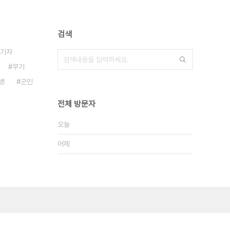
검색
기자
무기
병
군인
전체 방문자
오늘
어제