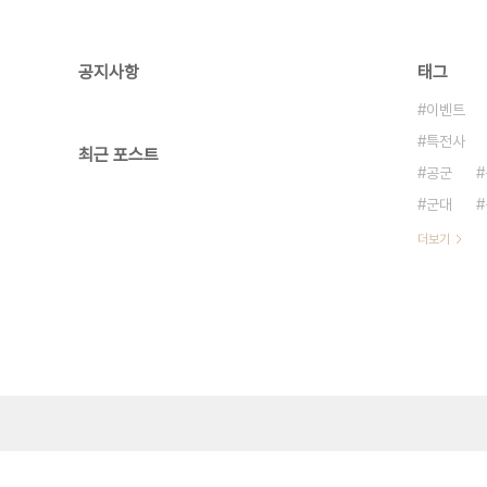
공지사항
태그
이벤트
특전사
최근 포스트
공군
군대
더보기