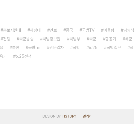
홍보지원대
해병대
안보
중국
국방TV
어울림
임영식
전쟁
국군방송
국방홍보원
국방부
국군
항공기
해군
붐
북한
국방fm
위문열차
국방
6.25
국방일보
장
육군
6.25전쟁
DESIGN BY
TISTORY
관리자