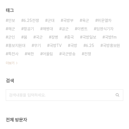
태그
안보
6.25전쟁
군대
국방부
육군
위문열차
해군
항공기
해병대
공군
이벤트
임영식기자
군인
붐
국군
장병
중국
국방일보
국방fm
홍보지원대
무기
국방TV
국방
6.25
국방홍보원
특전사
북한
어울림
국군방송
전쟁
더보기
검색
전체 방문자