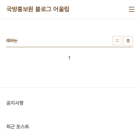
본문 바로가기
국방홍보원 블로그 어울림
레바논
1
공지사항
최근 포스트