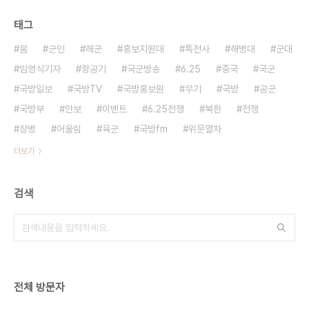
태그
붐
군인
해군
홍보지원대
특전사
해병대
군대
임영식기자
항공기
국군방송
6.25
중국
국군
국방일보
국방TV
국방홍보원
무기
국방
공군
국방부
안보
이벤트
6.25전쟁
북한
전쟁
장병
어울림
육군
국방fm
위문열차
더보기
검색
전체 방문자