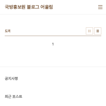
본문 바로가기
국방홍보원 블로그 어울림
도끼
1
공지사항
최근 포스트