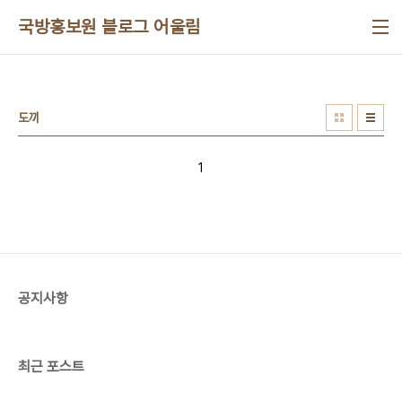
본문 바로가기
국방홍보원 블로그 어울림
도끼
1
공지사항
최근 포스트