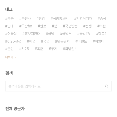
태그
공군
특전사
장병
국방홍보원
임영식기자
중국
군대
국방fm
안보
붐
국군방송
전쟁
북한
어울림
홍보지원대
국방
국방부
국방TV
항공기
6.25전쟁
해군
국군
위문열차
이벤트
해병대
군인
6.25
육군
무기
국방일보
더보기
검색
전체 방문자