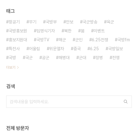
태그
항공기
무기
국방부
안보
국군방송
육군
국방홍보원
임영식기자
북한
붐
이벤트
홍보지원대
국방TV
해군
군인
6.25전쟁
국방fm
특전사
어울림
위문열차
중국
6.25
국방일보
국방
국군
공군
해병대
군대
장병
전쟁
더보기
검색
전체 방문자