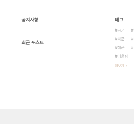
공지사항
태그
공군
국군
최근 포스트
해군
어울림
더보기