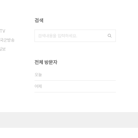
검색
TV
국군방송
일보
전체 방문자
오늘
어제