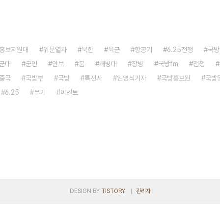
홍보지원대
위문열차
북한
육군
항공기
6.25전쟁
국방
군대
군인
안보
붐
해병대
장병
국방fm
전쟁
중국
국방부
국방
특전사
임영식기자
국방홍보원
국방
6.25
무기
이벤트
DESIGN BY
TISTORY
관리자