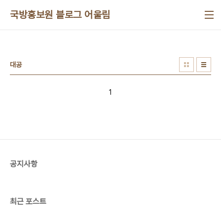
본문 바로가기
국방홍보원 블로그 어울림
대공
1
공지사항
최근 포스트