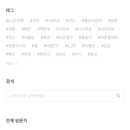
태그
6.25전쟁
군대
국방fm
군인
홍보지원대
장병
국방
북한
해병대
국방부
국군방송
국방일보
국군
어울림
육군
위문열차
항공기
국방홍보원
임영식기자
붐
국방TV
6.25
이벤트
공군
해군
전쟁
특전사
안보
무기
중국
더보기
검색
전체 방문자