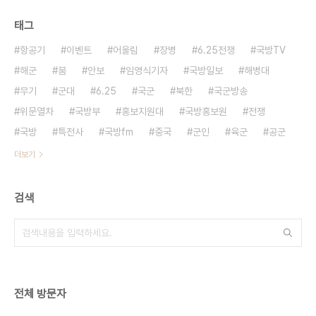
태그
항공기
이벤트
어울림
장병
6.25전쟁
국방TV
해군
붐
안보
임영식기자
국방일보
해병대
무기
군대
6.25
국군
북한
국군방송
위문열차
국방부
홍보지원대
국방홍보원
전쟁
국방
특전사
국방fm
중국
군인
육군
공군
더보기
검색
전체 방문자