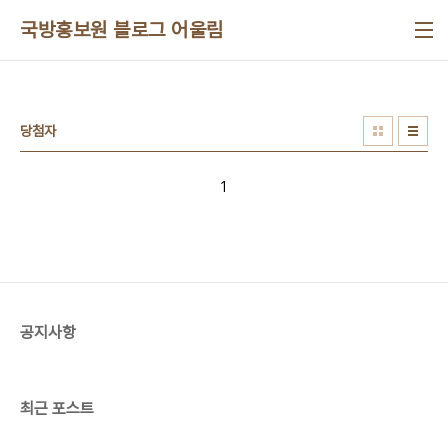
본문 바로가기
국방홍보원 블로그 어울림
당첨자
1
공지사항
최근 포스트