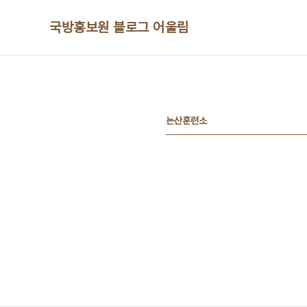
본문 바로가기
국방홍보원 블로그 어울림
논산훈련소