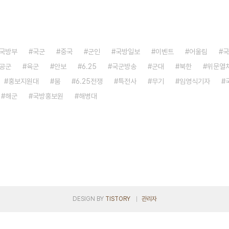
국방부
국군
중국
군인
국방일보
이벤트
어울림
국
공군
육군
안보
6.25
국군방송
군대
북한
위문열
홍보지원대
붐
6.25전쟁
특전사
무기
임영식기자
해군
국방홍보원
해병대
DESIGN BY
TISTORY
관리자