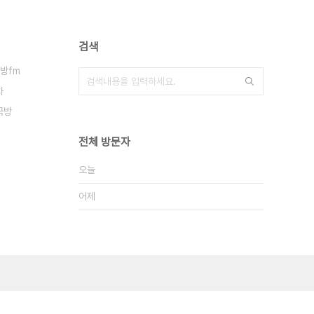
검색
방fm
차
국방
전체 방문자
오늘
어제