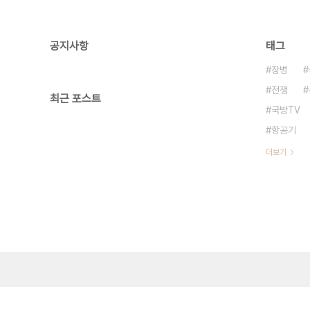
공지사항
태그
장병
전쟁
최근 포스트
국방TV
항공기
더보기