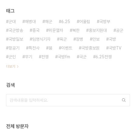
태그
군대
해병대
해군
6.25
어울림
국방부
국군방송
중국
위문열차
북한
홍보지원대
공군
국방일보
임영식기자
육군
장병
안보
국방
항공기
특전사
붐
이벤트
국방홍보원
국방TV
군인
무기
전쟁
국방fm
국군
6.25전쟁
더보기
검색
전체 방문자