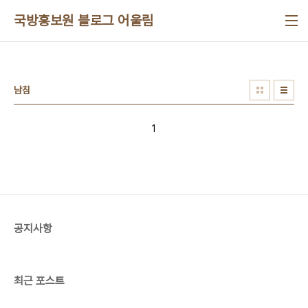
본문 바로가기
국방홍보원 블로그 어울림
남침
1
공지사항
최근 포스트