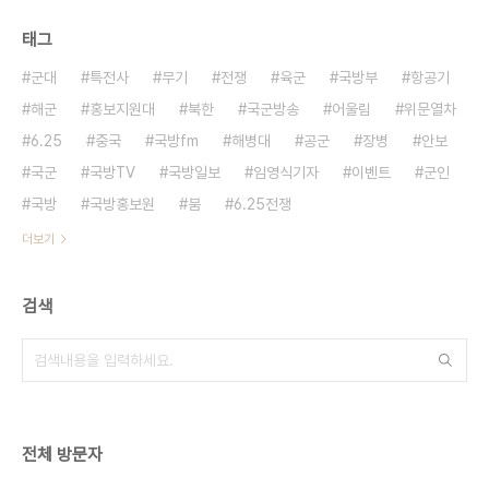
태그
군대
특전사
무기
전쟁
육군
국방부
항공기
해군
홍보지원대
북한
국군방송
어울림
위문열차
6.25
중국
국방fm
해병대
공군
장병
안보
국군
국방TV
국방일보
임영식기자
이벤트
군인
국방
국방홍보원
붐
6.25전쟁
더보기
검색
전체 방문자