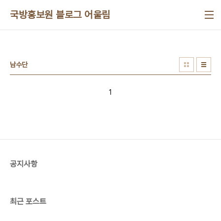
본문 바로가기
국방홍보원 블로그 어울림
남수단
1
공지사항
최근 포스트