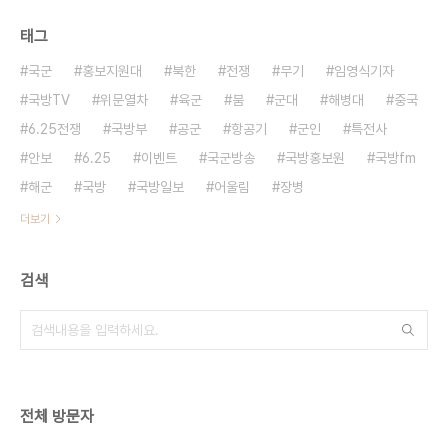
태그
국군
홍보지원대
북한
전쟁
무기
임영식기자
국방TV
위문열차
육군
붐
군대
해병대
중국
6.25전쟁
국방부
공군
항공기
군인
특전사
안보
6.25
이벤트
국군방송
국방홍보원
국방fm
해군
국방
국방일보
어울림
장병
더보기
검색
전체 방문자