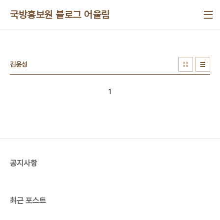
본문 바로가기
국방홍보원 블로그 어울림
김윤성
1
공지사항
최근 포스트