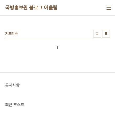
본문 바로가기
국방홍보원 블로그 어울림
기프티콘
1
공지사항
최근 포스트