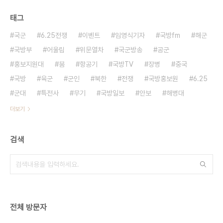
태그
국군
6.25전쟁
이벤트
임영식기자
국방fm
해군
국방부
어울림
위문열차
국군방송
공군
홍보지원대
붐
항공기
국방TV
장병
중국
국방
육군
군인
북한
전쟁
국방홍보원
6.25
군대
특전사
무기
국방일보
안보
해병대
더보기
검색
전체 방문자