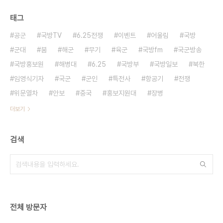
태그
공군
국방TV
6.25전쟁
이벤트
어울림
국방
군대
붐
해군
무기
육군
국방fm
국군방송
국방홍보원
해병대
6.25
국방부
국방일보
북한
임영식기자
국군
군인
특전사
항공기
전쟁
위문열차
안보
중국
홍보지원대
장병
더보기
검색
전체 방문자