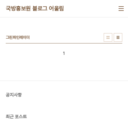
본문 바로가기
국방홍보원 블로그 어울림
그린파인레이더
1
공지사항
최근 포스트