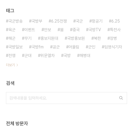
태그
국군방송
국방부
6.25전쟁
국군
항공기
6.25
육군
이벤트
안보
붐
중국
국방TV
특전사
해군
무기
홍보지원대
국방홍보원
북한
장병
국방일보
국방fm
공군
어울림
군인
임영식기자
전쟁
군대
위문열차
국방
해병대
더보기
검색
전체 방문자