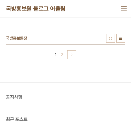
본문 바로가기
국방홍보원 블로그 어울림
국방홍보원장
1
2
공지사항
최근 포스트