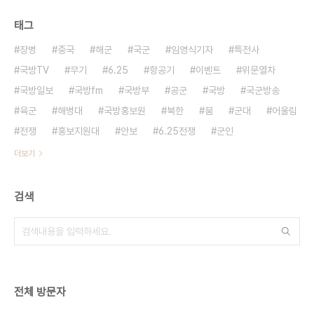
태그
장병
중국
해군
국군
임영식기자
특전사
국방TV
무기
6.25
항공기
이벤트
위문열차
국방일보
국방fm
국방부
공군
국방
국군방송
육군
해병대
국방홍보원
북한
붐
군대
어울림
전쟁
홍보지원대
안보
6.25전쟁
군인
더보기
검색
전체 방문자