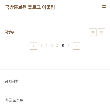
본문 바로가기
국방홍보원 블로그 어울림
국방부
1
2
3
4
5
6
공지사항
최근 포스트