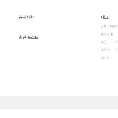
공지사항
태그
홍보지원
해병대
최근 포스트
안보
중국
더보기