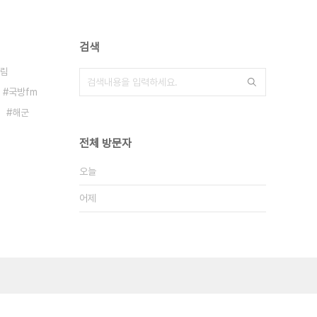
검색
림
국방fm
해군
전체 방문자
오늘
어제