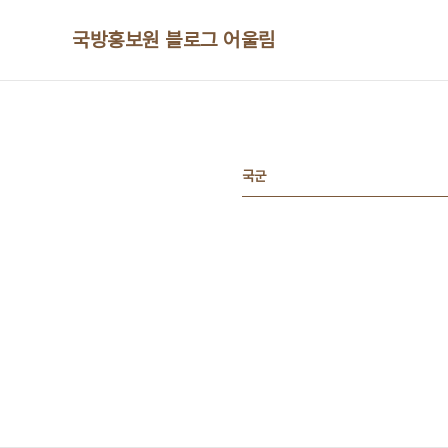
본문 바로가기
국방홍보원 블로그 어울림
국군