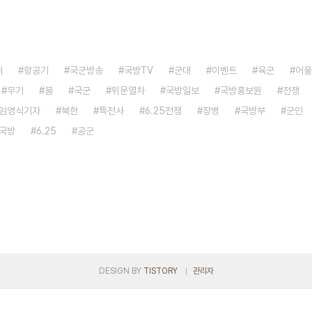
대
항공기
국군방송
국방TV
군대
이벤트
육군
어울
무기
붐
국군
위문열차
국방일보
국방홍보원
전쟁
임영식기자
북한
특전사
6.25전쟁
장병
국방부
군인
국방
6.25
공군
DESIGN BY
TISTORY
관리자