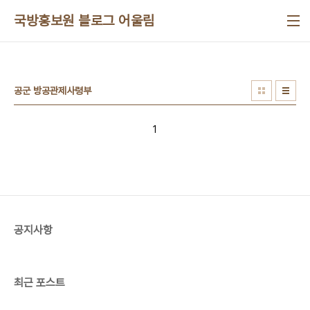
본문 바로가기
국방홍보원 블로그 어울림
공군 방공관제사령부
1
공지사항
최근 포스트