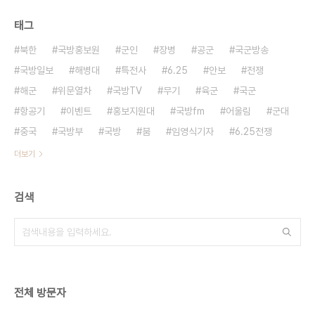
태그
북한
국방홍보원
군인
장병
공군
국군방송
국방일보
해병대
특전사
6.25
안보
전쟁
해군
위문열차
국방TV
무기
육군
국군
항공기
이벤트
홍보지원대
국방fm
어울림
군대
중국
국방부
국방
붐
임영식기자
6.25전쟁
더보기
검색
전체 방문자