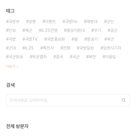
태그
국방부
장병
이벤트
국방fm
해병대
군인
안보
해군
6.25전쟁
홍보지원대
무기
공군
국방
국방TV
국방홍보원
붐
항공기
육군
군대
6.25
특전사
전쟁
국방일보
임영식기자
국군방송
위문열차
중국
국군
북한
어울림
더보기
검색
전체 방문자