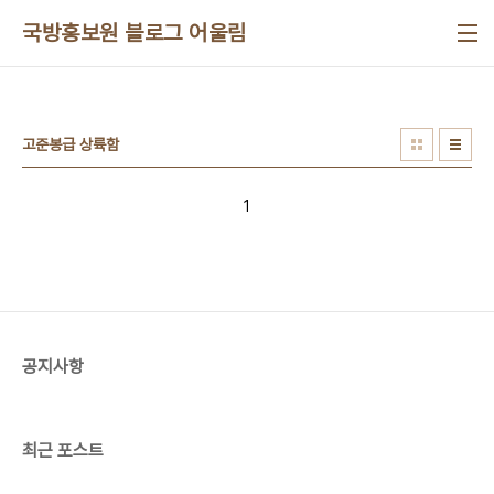
본문 바로가기
국방홍보원 블로그 어울림
고준봉급 상륙함
1
공지사항
최근 포스트