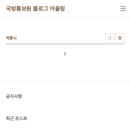
본문 바로가기
국방홍보원 블로그 어울림
계룡시
1
공지사항
최근 포스트