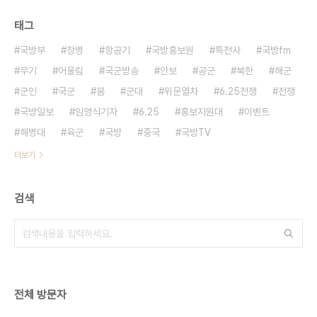
태그
국방부
장병
항공기
국방홍보원
특전사
국방fm
무기
어울림
국군방송
안보
공군
북한
해군
군인
국군
붐
군대
위문열차
6.25전쟁
전쟁
국방일보
임영식기자
6.25
홍보지원대
이벤트
해병대
육군
국방
중국
국방TV
더보기
검색
전체 방문자