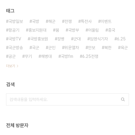
태그
국방일보
국방
해군
전쟁
특전사
이벤트
항공기
홍보지원대
붐
국방부
어울림
중국
국방TV
국방홍보원
장병
군대
임영식기자
6.25
국군방송
국군
군인
위문열차
안보
북한
육군
공군
무기
해병대
국방fm
6.25전쟁
더보기
검색
전체 방문자