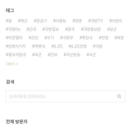
태그
붐
해군
항공기
어울림
장병
국방TV
이벤트
국방fm
군대
국방일보
중국
국방홍보원
공군
위문열차
군인
무기
국방부
특전사
전쟁
북한
임영식기자
해병대
6.25
6.25전쟁
국방
홍보지원대
육군
안보
국군방송
국군
더보기
검색
전체 방문자