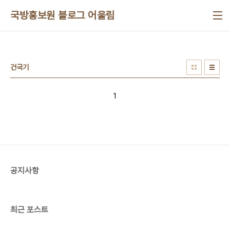
본문 바로가기
국방홍보원 블로그 어울림
건국기
1
공지사항
최근 포스트