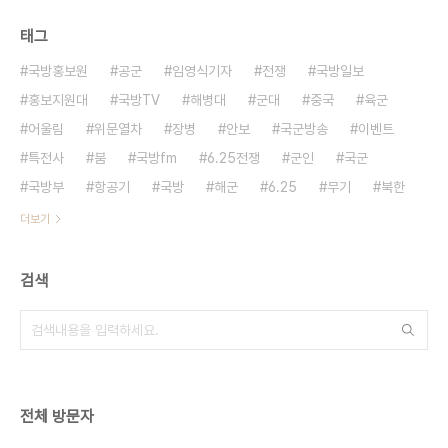
태그
국방홍보원
공군
임영식기자
전쟁
국방일보
홍보지원대
국방TV
해병대
군대
중국
육군
어울림
위문열차
장병
안보
국군방송
이벤트
특전사
붐
국방fm
6.25전쟁
군인
국군
국방부
항공기
국방
해군
6.25
무기
북한
더보기
검색
전체 방문자