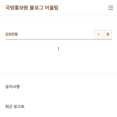
본문 바로가기
국방홍보원 블로그 어울림
강감찬함
1
공지사항
최근 포스트