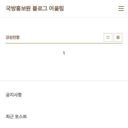
본문 바로가기
국방홍보원 블로그 어울림
강감찬함
1
공지사항
최근 포스트