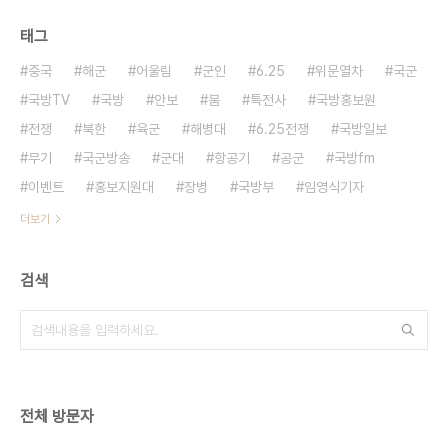
태그
중국
해군
어울림
군인
6.25
위문열차
국군
국방TV
국방
안보
붐
특전사
국방홍보원
전쟁
북한
육군
해병대
6.25전쟁
국방일보
무기
국군방송
군대
항공기
공군
국방fm
이벤트
홍보지원대
장병
국방부
임영식기자
더보기
검색
전체 방문자