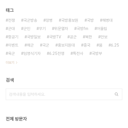
태그
전쟁
국군방송
장병
국방홍보원
국방
해병대
군대
군인
무기
위문열차
국방fm
어울림
항공기
국방일보
국방TV
공군
북한
안보
이벤트
해군
국군
홍보지원대
중국
붐
6.25
육군
임영식기자
6.25전쟁
특전사
국방부
더보기
검색
전체 방문자