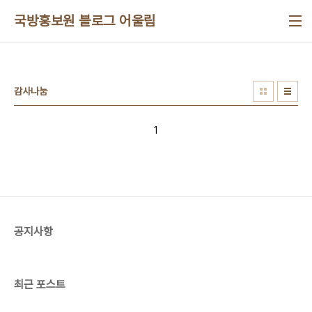
본문 바로가기
국방홍보원 블로그 어울림
감사나눔
1
공지사항
최근 포스트