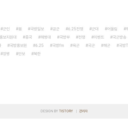
군인
붐
국방일보
공군
6.25전쟁
군대
어울림
홍보지원대
중국
해병대
국방부
전쟁
이벤트
국군방송
자
국방홍보원
6.25
국방fm
육군
국군
해군
국방T
장병
안보
북한
DESIGN BY
TISTORY
관리자