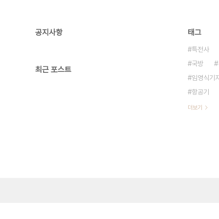
공지사항
태그
특전사
국방
최근 포스트
임영식기
항공기
더보기