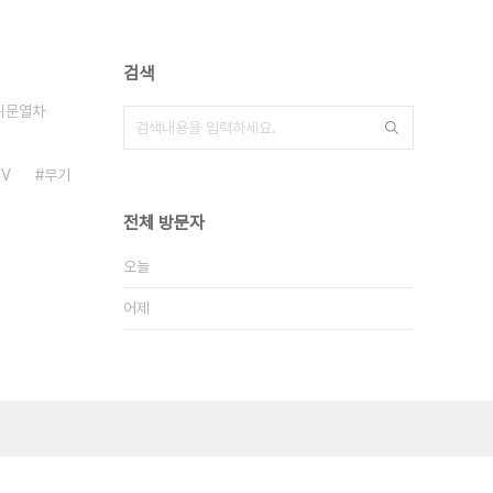
검색
위문열차
V
무기
전체 방문자
오늘
어제