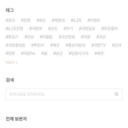
태그
중국
전쟁
육군
해병대
6.25
이벤트
6.25전쟁
국방부
군인
무기
국방일보
위문열차
항공기
안보
어울림
국군방송
국방
국군
국방홍보원
특전사
해군
홍보지원대
국방TV
군대
장병
국방fm
붐
공군
임영식기자
북한
더보기
검색
전체 방문자