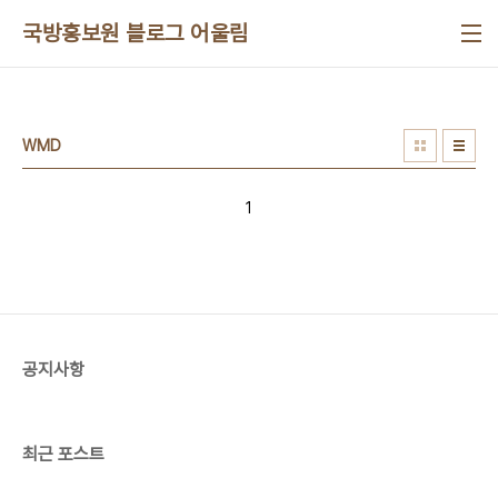
본문 바로가기
국방홍보원 블로그 어울림
WMD
1
공지사항
최근 포스트