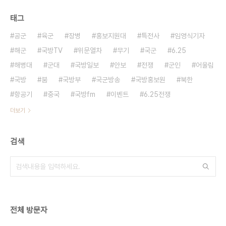
태그
공군
육군
장병
홍보지원대
특전사
임영식기자
해군
국방TV
위문열차
무기
국군
6.25
해병대
군대
국방일보
안보
전쟁
군인
어울림
국방
붐
국방부
국군방송
국방홍보원
북한
항공기
중국
국방fm
이벤트
6.25전쟁
더보기
검색
전체 방문자