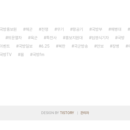
국방홍보원
해군
전쟁
무기
항공기
국방부
해병대
위문열차
육군
특전사
홍보지원대
임영식기자
국방
이벤트
국방일보
6.25
북한
국군방송
안보
장병
국방TV
붐
국방fm
DESIGN BY
TISTORY
관리자