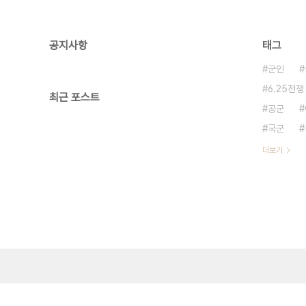
공지사항
태그
군인
6.25전쟁
최근 포스트
공군
국군
더보기