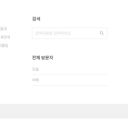
검색
중국
군대
어울림
전체 방문자
오늘
어제