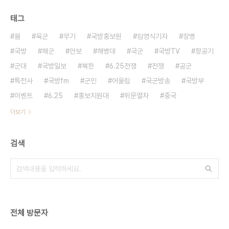
태그
붐
육군
무기
국방홍보원
임영식기자
장병
국방
해군
안보
해병대
국군
국방TV
항공기
군대
국방일보
북한
6.25전쟁
전쟁
공군
특전사
국방fm
군인
어울림
국군방송
국방부
이벤트
6.25
홍보지원대
위문열차
중국
더보기
검색
전체 방문자