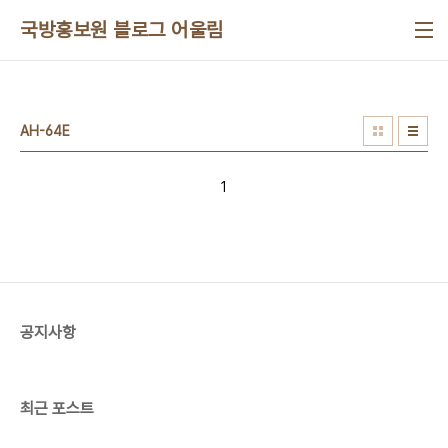
본문 바로가기
국방홍보원 블로그 어울림
AH-64E
1
공지사항
최근 포스트