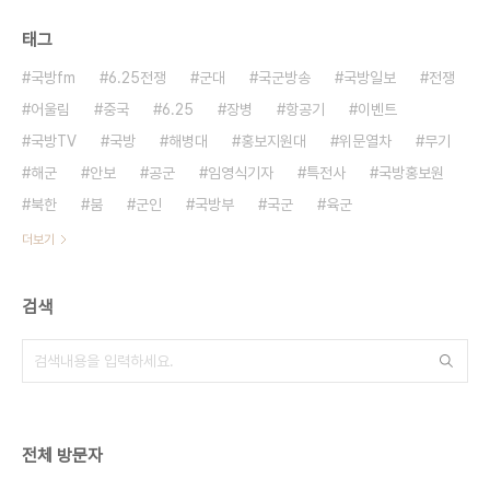
태그
국방fm
6.25전쟁
군대
국군방송
국방일보
전쟁
어울림
중국
6.25
장병
항공기
이벤트
국방TV
국방
해병대
홍보지원대
위문열차
무기
해군
안보
공군
임영식기자
특전사
국방홍보원
북한
붐
군인
국방부
국군
육군
더보기
검색
전체 방문자