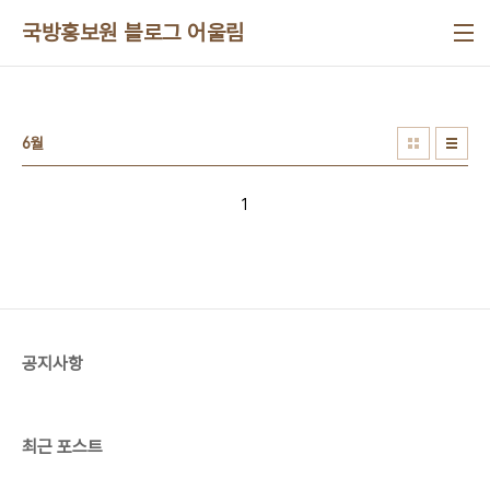
본문 바로가기
국방홍보원 블로그 어울림
6월
1
공지사항
최근 포스트