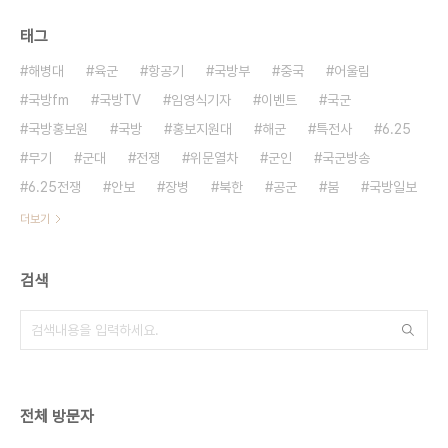
태그
해병대
육군
항공기
국방부
중국
어울림
국방fm
국방TV
임영식기자
이벤트
국군
국방홍보원
국방
홍보지원대
해군
특전사
6.25
무기
군대
전쟁
위문열차
군인
국군방송
6.25전쟁
안보
장병
북한
공군
붐
국방일보
더보기
검색
전체 방문자