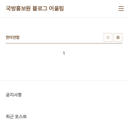
본문 바로가기
국방홍보원 블로그 어울림
한미연합
1
공지사항
최근 포스트