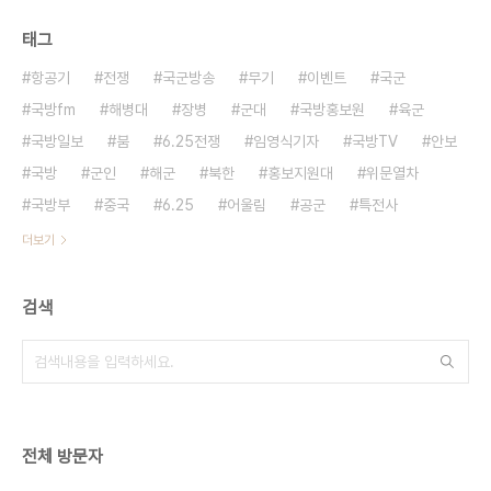
태그
항공기
전쟁
국군방송
무기
이벤트
국군
국방fm
해병대
장병
군대
국방홍보원
육군
국방일보
붐
6.25전쟁
임영식기자
국방TV
안보
국방
군인
해군
북한
홍보지원대
위문열차
국방부
중국
6.25
어울림
공군
특전사
더보기
검색
전체 방문자