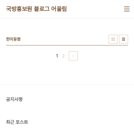
본문 바로가기
국방홍보원 블로그 어울림
한미동맹
1
2
공지사항
최근 포스트