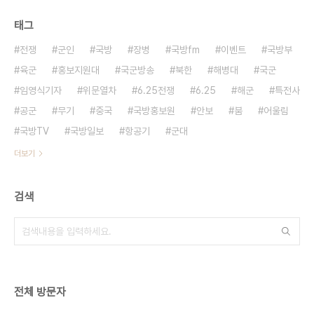
태그
전쟁
군인
국방
장병
국방fm
이벤트
국방부
육군
홍보지원대
국군방송
북한
해병대
국군
임영식기자
위문열차
6.25전쟁
6.25
해군
특전사
공군
무기
중국
국방홍보원
안보
붐
어울림
국방TV
국방일보
항공기
군대
더보기
검색
전체 방문자