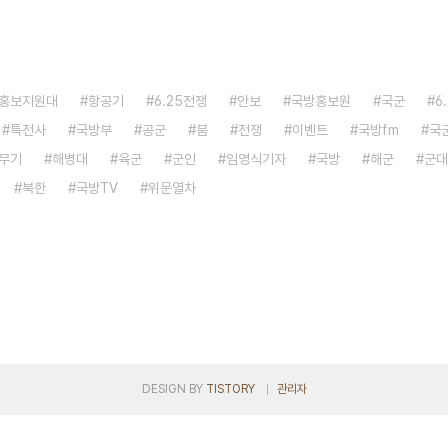
홍보지원대
항공기
6.25전쟁
안보
국방홍보원
국군
6
특전사
국방부
공군
붐
전쟁
이벤트
국방fm
국
무기
해병대
육군
군인
임영식기자
국방
해군
군대
북한
국방TV
위문열차
DESIGN BY
TISTORY
관리자