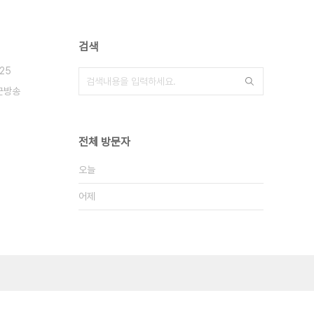
검색
.25
군방송
전체 방문자
오늘
어제