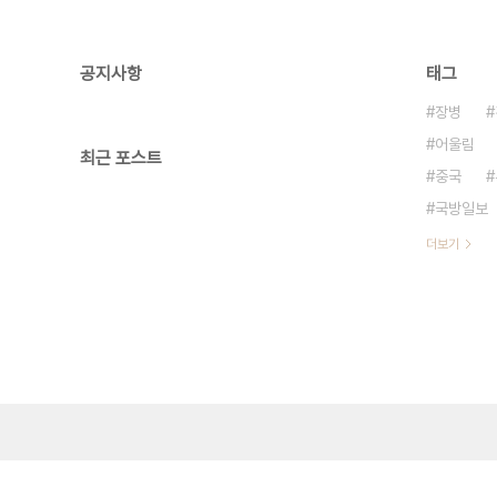
공지사항
태그
장병
어울림
최근 포스트
중국
국방일보
더보기