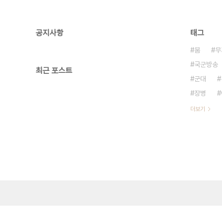
공지사항
태그
붐
무
국군방송
최근 포스트
군대
장병
더보기