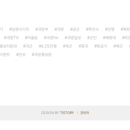
기
임영식기자
국방부
국방
공군
특전사
전쟁
북한
국방TV
어울림
국방fm
국방일보
군인
해병대
위
홍보지원대
국군
6.25전쟁
육군
중국
항공기
해군
이벤트
안보
국방홍보원
DESIGN BY
TISTORY
관리자