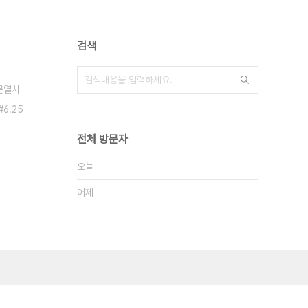
검색
문열차
6.25
전체 방문자
오늘
어제