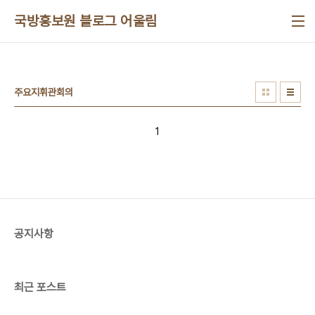
본문 바로가기
국방홍보원 블로그 어울림
주요지휘관회의
1
공지사항
최근 포스트