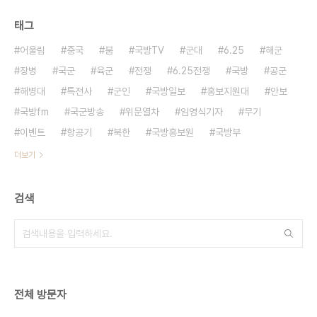
태그
어울림
중국
붐
국방TV
군대
6.25
해군
장병
국군
육군
전쟁
6.25전쟁
국방
공군
해병대
특전사
군인
국방일보
홍보지원대
안보
국방fm
국군방송
위문열차
임영식기자
무기
이벤트
항공기
북한
국방홍보원
국방부
더보기
검색
전체 방문자