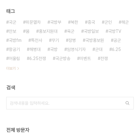
태그
국군
위문열차
국방부
북한
중국
군인
해군
안보
붐
홍보지원대
육군
국방일보
국방TV
국방fm
특전사
무기
장병
국방홍보원
공군
항공기
해병대
국방
임영식기자
군대
6.25
어울림
6.25전쟁
국군방송
이벤트
전쟁
더보기
검색
전체 방문자