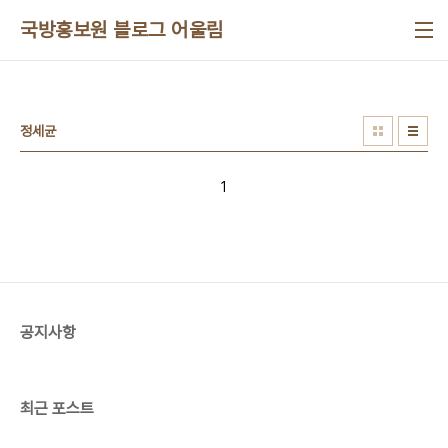
본문 바로가기
국방홍보원 블로그 어울림
정세균
1
공지사항
최근 포스트